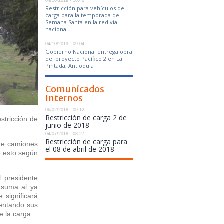
04/10/2019 - 10:46
Restricción para vehículos de
carga para la temporada de
Semana Santa en la red vial
nacional.
04/10/2019 - 09:04
Gobierno Nacional entrega obras
del proyecto Pacífico 2 en La
Pintada, Antioquia
Comunicados
Internos
06/02/2018 - 09:12
Restricción de carga 2 de
stricción de
junio de 2018
04/07/2018 - 08:27
Restricción de carga para
 de camiones
el 08 de abril de 2018
ue esto según
l presidente
e suma al ya
 significará
mentando sus
e la carga.