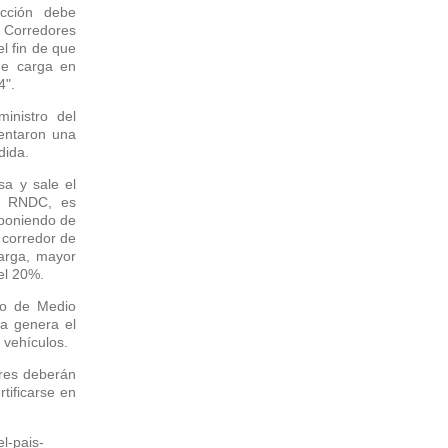
icción debe
 Corredores
l fin de que
de carga en
4".
inistro del
sentaron una
dida.
sa y sale el
ga RNDC, es
xponiendo de
l corredor de
carga, mayor
el 20%.
io de Medio
a genera el
 vehículos.
ores deberán
tificarse en
l-pais-