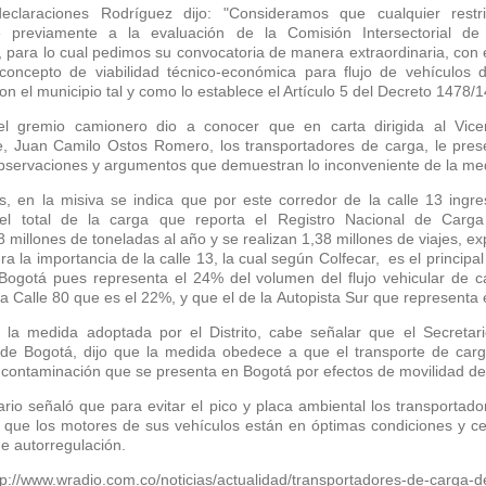
claraciones Rodríguez dijo: "Consideramos que cualquier restr
 previamente a la evaluación de la Comisión Intersectorial de
, para lo cual pedimos su convocatoria de manera extraordinaria, con e
concepto de viabilidad técnico-económica para flujo de vehículos 
on el municipio tal y como lo establece el Artículo 5 del Decreto 1478/1
l gremio camionero dio a conocer que en carta dirigida al Vicem
e, Juan Camilo Ostos Romero, los transportadores de carga, le pre
observaciones y argumentos que demuestran lo inconveniente de la me
s, en la misiva se indica que por este corredor de la calle 13 ingre
el total de la carga que reporta el Registro Nacional de Car
8 millones de toneladas al año y se realizan 1,38 millones de viajes, e
a la importancia de la calle 13, la cual según Colfecar, es el principa
Bogotá pues representa el 24% del volumen del flujo vehicular de 
la Calle 80 que es el 22%, y que el de la Autopista Sur que representa 
 la medida adoptada por el Distrito, cabe señalar que el Secretar
de Bogotá, dijo que la medida obedece a que el transporte de carg
 contaminación que se presenta en Bogotá por efectos de movilidad de
ario señaló que para evitar el pico y placa ambiental los transportad
 que los motores de sus vehículos están en óptimas condiciones y cer
e autorregulación.
p://www.wradio.com.co/noticias/actualidad/transportadores-de-carga-de