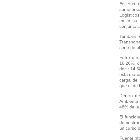
En sus de
someterse
Logísticos
emita su 
conjunto c
También e
Transport
serie de 
Entre otro
16,26% d
decir 14,6
esta maner
carga de 
que el de 
Dentro de
Ambiente 
48% de la
El funcion
demostrar
un curso d
Fuente:htt