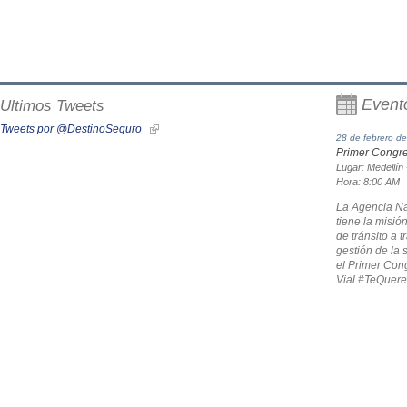
Event
Ultimos Tweets
Tweets por @DestinoSeguro_
28 de febrero d
Primer Congre
Lugar:
Medellín
Hora:
8:00 AM
La Agencia Na
tiene la misió
de tránsito a t
gestión de la 
el Primer Con
Vial #TeQuer